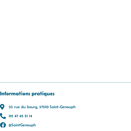
Informations pratiques
23 rue du bourg, 37510 Saint-Genouph
02 47 45 51 14
@SaintGenouph