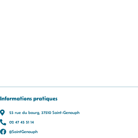
Informations pratiques
23 rue du bourg, 37510 Saint-Genouph
02 47 45 51 14
@SaintGenouph