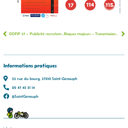
DDFiP 37 – Publicité recrutement de contractuels en situation de handicap – Année 2026
Risques majeurs – Transmission d’information au Maire (TIM)
Informations pratiques
23 rue du bourg, 37510 Saint-Genouph
02 47 45 51 14
@SaintGenouph