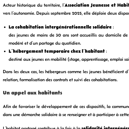
Association Jeunesse et Habi
Acteur historique du territoire, l’
vers l’autonomie. Depuis septembre 2025, elle déploie deux disposit
La cohabitation intergénérationnelle solidaire
:
des jeunes de moins de 30 ans sont accueillis au domicile de 
modéré et d’un partage du quotidien.
L’hébergement temporaire chez l’habitant
:
destiné aux jeunes en mobilité (stage, apprentissage, emploi sai
Dans les deux cas, les hébergeurs comme les jeunes bénéficient d
relation, formalisation des contrats et suivi des cohabitations.
Un appel aux habitants
Afin de favoriser le développement de ces dispositifs, la commun
dans une démarche solidaire à se renseigner et à participer à cette 
solidarité intergénér
L’habitat partagé contribue à la fois à la