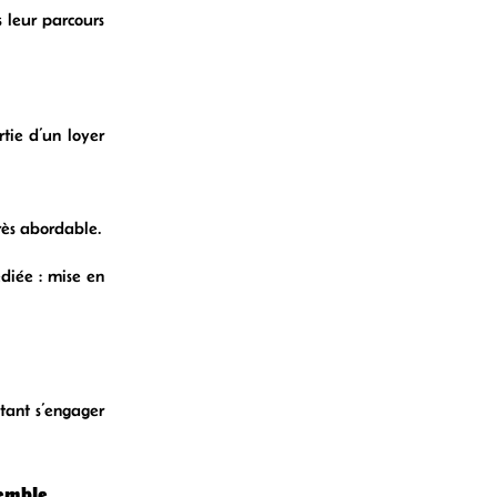
 leur parcours
tie d’un loyer
très abordable.
diée : mise en
tant s’engager
semble
.