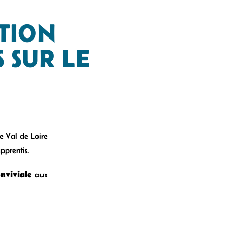
UTION
 SUR LE
e Val de Loire
pprentis.
nviviale
aux